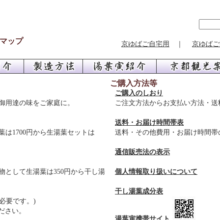
マップ
京ゆばご自宅用
｜
京ゆばご
ご購入方法等
ご購入のしおり
御用達の味をご家庭に。
ご注文方法からお支払い方法・送
送料・お届け時間帯表
は1700円から生湯葉セットは
送料・その他費用・お届け時間帯
通信販売法の表示
として生湯葉は350円から干し湯
個人情報取り扱いについて
干し湯葉成分表
必要です。)
ださい。
湯葉寅携帯サイト