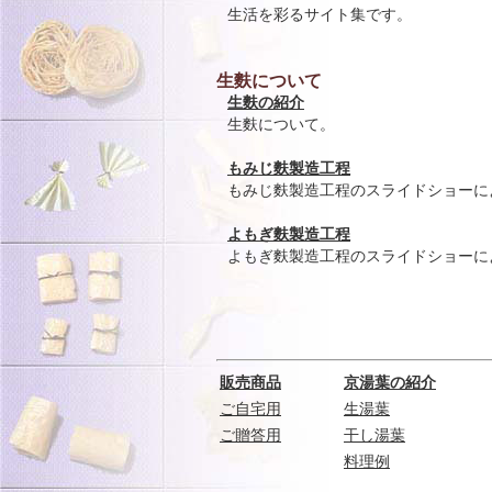
生活を彩るサイト集です。
生麩について
生麩の紹介
生麩について。
もみじ麩製造工程
もみじ麩製造工程のスライドショーに
よもぎ麩製造工程
よもぎ麩製造工程のスライドショーに
販売商品
京湯葉の紹介
ご自宅用
生湯葉
ご贈答用
干し湯葉
料理例