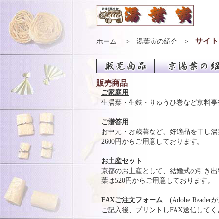
サイト
ホーム
>
湯葉寅の紹介
>
販売商品
ご家庭用
生湯葉・生麩・りゅうひ巻など京料亭
ご贈答用
お中元・お歳暮など、好適品を干し湯葉
2600円からご用意しております。
お土産セット
京都のお土産として、結婚式の引き出物
葉は520円からご用意しております。
FAXご注文フォーム
(
Adobe Reader
が
ご記入後、プリントしFAX送信してく