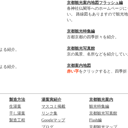
京都観光案内地図フラッシュ編
各神社仏閣等へのホームページに
い。 路線図もありますので観光
い。
京都観光特集編
古都京都の四季折々を紹介。
京都観光写真館
よる紹介。
京の風景、名所などを紹介してい
京都案内地図
よる紹介。
赤い字
をクリックすると、四季折
製造方法
湯葉寅紹介
京都観光案内
生湯葉
マスコミ掲載
観光特集編
干し湯葉
リンク集
京都観光写真館
製造工程
Googleマップ
Flash編
ブログ
京都観光マップ