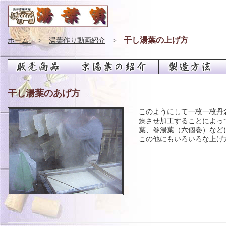
干し湯葉の上げ方
ホーム
>
湯葉作り動画紹介
>
干し湯葉のあげ方
このようにして一枚一枚丹
燥させ加工することによっ
葉、巻湯葉（六個巻）など
この他にもいろいろな上げ