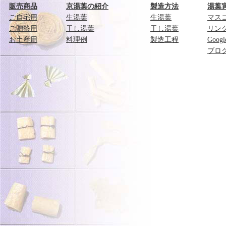
販売商品
京湯葉の紹介
製造方法
湯葉
ご自宅用
生湯葉
生湯葉
マス
ご贈答用
干し湯葉
干し湯葉
リン
お土産用
料理例
製造工程
Goog
ブロ