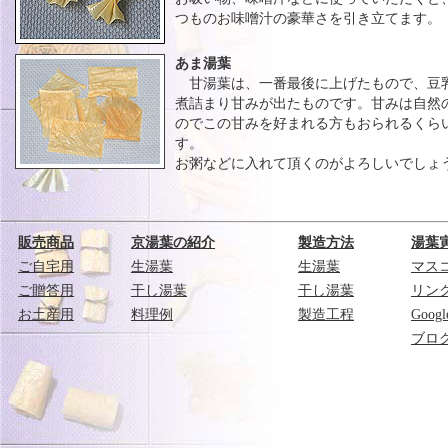
つものお味噌汁の豪華さを引き立てます。
あま湯葉
甘湯葉は、一番最後に上げたもので、豆
煮詰まり甘みが出たものです。甘みは自然
のでこの甘みを好まれる方もおられるくら
す。
お粥などに入れて頂くのがよろしいでしょ
販売商品
京湯葉の紹介
製造方法
湯葉
ご自宅用
生湯葉
生湯葉
マス
ご贈答用
干し湯葉
干し湯葉
リン
お土産用
料理例
製造工程
Goog
ブロ