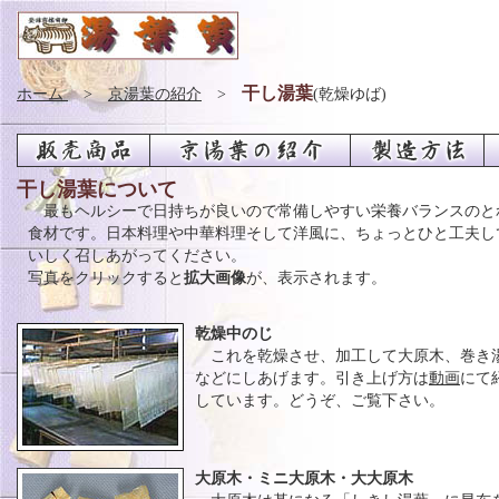
干し湯葉
ホーム
>
京湯葉の紹介
>
(乾燥ゆば)
干し湯葉について
最もヘルシーで日持ちが良いので常備しやすい栄養バランスのと
食材です。日本料理や中華料理そして洋風に、ちょっとひと工夫し
いしく召しあがってください。
写真をクリックすると
拡大画像
が、表示されます。
乾燥中のじ
これを乾燥させ、加工して大原木、巻き
などにしあげます。引き上げ方は
動画
にて
しています。どうぞ、ご覧下さい。
大原木・ミニ大原木・大大原木