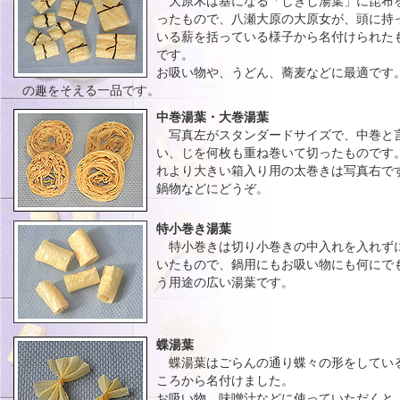
大原木は基になる「しきし湯葉」に昆布
ったもので、八瀬大原の大原女が、頭に持
いる薪を括っている様子から名付けられた
です。
お吸い物や、うどん、蕎麦などに最適です
の趣をそえる一品です。
中巻湯葉・大巻湯葉
写真左がスタンダードサイズで、中巻と
い、じを何枚も重ね巻いて切ったものです
れより大きい箱入り用の太巻きは写真右で
鍋物などにどうぞ。
特小巻き湯葉
特小巻きは切り小巻きの中入れを入れず
いたもので、鍋用にもお吸い物にも何にで
う用途の広い湯葉です。
蝶湯葉
蝶湯葉はごらんの通り蝶々の形をしてい
ころから名付けました。
お吸い物、味噌汁などに使っていただくと