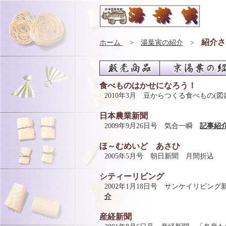
紹介さ
ホーム
>
湯葉寅の紹介
>
食べものはかせになろう！
2010年3月 豆からつくる食べもの(
日本農業新聞
2009年9月26日号 気合一瞬
記事紹
ほ～むめいど あさひ
2005年5月号 朝日新聞 月間折込
シティーリビング
2002年1月18日号 サンケイリビ
介
産経新聞