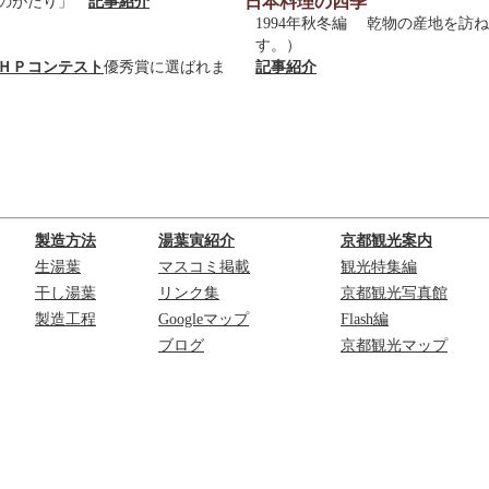
日本料理の四季
産ものがたり」
記事紹介
1994年秋冬編 乾物の産地を訪
す。）
ＨＰコンテスト
優秀賞に選ばれま
記事紹介
製造方法
湯葉寅紹介
京都観光案内
生湯葉
マスコミ掲載
観光特集編
干し湯葉
リンク集
京都観光写真館
製造工程
Googleマップ
Flash編
ブログ
京都観光マップ