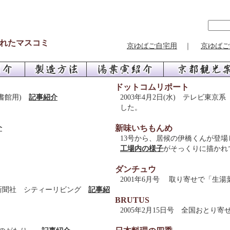
れたマスコミ
京ゆばご自宅用
｜
京ゆばご
ドットコムリポート
図書館用)
記事紹介
2003年4月2日(水) テレビ東
した。
新味いちもんめ
介
13号から、居候の伊橋くんが登場
工場内の様子
がそっくりに描かれ
ダンチュウ
2001年6月号 取り寄せで「
ング新聞社 シティーリビング
記事紹
BRUTUS
2005年2月15日号 全国おとり