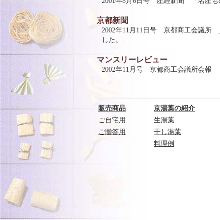
2001年8月6日号 産経新聞 「名
京都新聞
2002年11月11日号 京都商工会議所
した。
マンスリーレビュー
2002年11月号 京都商工会議所会報
販売商品
京湯葉の紹介
ご自宅用
生湯葉
ご贈答用
干し湯葉
料理例